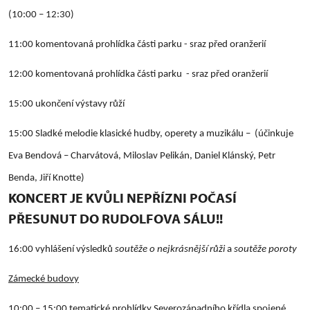
(10:00 – 12:30)
11:00
komentovaná prohlídka části parku - sraz před oranžerií
12:00
komentovaná prohlídka části parku - sraz před oranžerií
15:00 ukončení výstavy růží
15:00
Sladké melodie klasické hudby, operety a muzikálu – (účinkuje
Eva Bendová – Charvátová, Miloslav Pelikán, Daniel Klánský, Petr
Benda, Jiří Knotte)
KONCERT JE KVŮLI NEPŘÍZNI POČASÍ
PŘESUNUT DO RUDOLFOVA SÁLU!!
16:00 vyhlášení výsledků
soutěže
o nejkrásnější růži
a
soutěže poroty
Zámecké budovy
10:00 – 15:00 tematické prohlídky Severozápadního křídla spojené