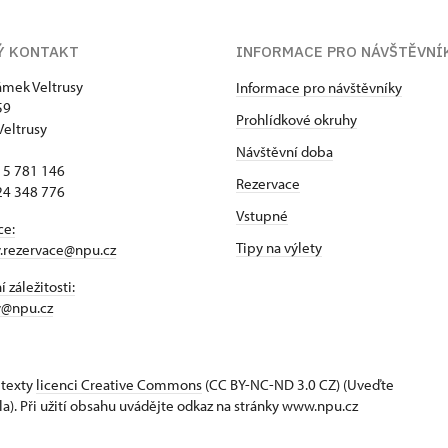
Ý KONTAKT
INFORMACE PRO NÁVŠTĚVNÍ
zámek Veltrusy
Informace pro návštěvníky
59
Prohlídkové okruhy
Veltrusy
Návštěvní doba
15 781 146
Rezervace
24 348 776
Vstupné
ce:
Tipy na výlety
y.rezervace@npu.cz
 záležitosti:
y@npu.cz
 texty
licenci Creative Commons
(CC BY-NC-ND 3.0 CZ) (Uveďte
la). Při užití obsahu uvádějte odkaz na stránky www.npu.cz