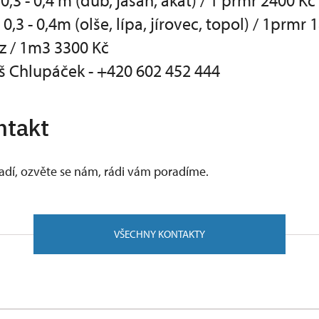
0,3 - 0,4 m (dub, jasan, akát) / 1 prmr 2400 Kč
,3 - 0,4m (olše, lípa, jírovec, topol) / 1prmr 
ez / 1m3 3300 Kč
š Chlupáček - +420 602 452 444
ntakt
vadí, ozvěte se nám, rádi vám poradíme.
VŠECHNY KONTAKTY