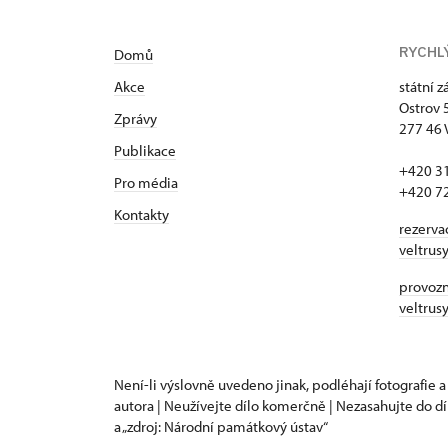
RYCHL
Domů
Akce
státní 
Ostrov 
Zprávy
277 46 
Publikace
+420 3
Pro média
+420 7
Kontakty
rezerva
veltrus
provozní
veltrus
Není-li výslovně uvedeno jinak, podléhají fotografie a
autora | Neužívejte dílo komerčně | Nezasahujte do dí
a „zdroj: Národní památkový ústav“