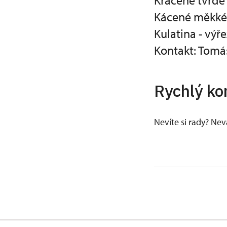
Krácené tvrdé 
Kácené měkké 0
Kulatina - výř
Kontakt: Tomá
Rychlý ko
Nevíte si rady? Ne