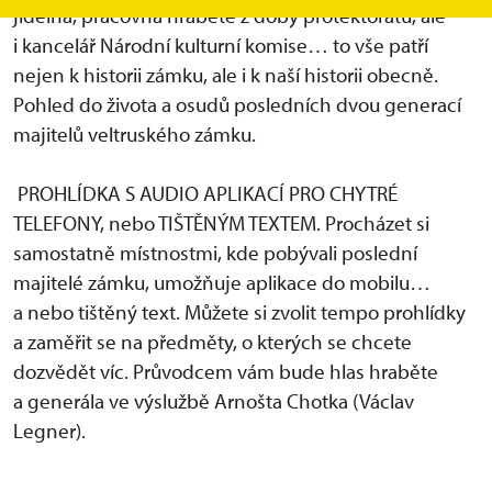
jídelna, pracovna hraběte z doby protektorátu, ale
i kancelář Národní kulturní komise… to vše patří
nejen k historii zámku, ale i k naší historii obecně.
Pohled do života a osudů posledních dvou generací
majitelů veltruského zámku.
PROHLÍDKA S AUDIO APLIKACÍ PRO CHYTRÉ
TELEFONY, nebo TIŠTĚNÝM TEXTEM. Procházet si
samostatně místnostmi, kde pobývali poslední
majitelé zámku, umožňuje aplikace do mobilu…
a nebo tištěný text. Můžete si zvolit tempo prohlídky
a zaměřit se na předměty, o kterých se chcete
dozvědět víc. Průvodcem vám bude hlas hraběte
a generála ve výslužbě Arnošta Chotka (Václav
Legner).