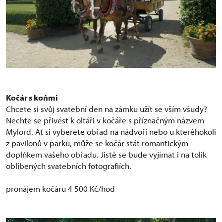
Kočár s koňmi
Chcete si svůj svatební den na zámku užít se vším všudy?
Nechte se přivést k oltáři v kočáře s příznačným názvem
Mylord. Ať si vyberete obřad na nádvoří nebo u kteréhokoli
z pavilonů v parku, může se kočár stát romantickým
doplňkem vašeho obřadu. Jistě se bude vyjímat i na tolik
oblíbených svatebních fotografiích.
pronájem kočáru 4 500 Kč/hod