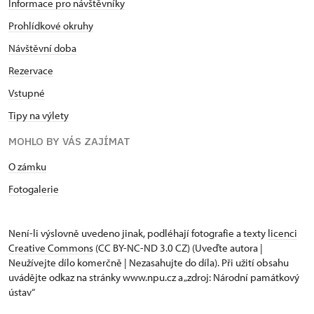
Informace pro návštěvníky
Prohlídkové okruhy
Návštěvní doba
Rezervace
Vstupné
Tipy na výlety
MOHLO BY VÁS ZAJÍMAT
O zámku
Fotogalerie
Není-li výslovně uvedeno jinak, podléhají fotografie a texty
licenci
Creative Commons
(CC BY-NC-ND 3.0 CZ) (Uveďte autora |
Neužívejte dílo komerčně | Nezasahujte do díla). Při užití obsahu
uvádějte odkaz na stránky www.npu.cz a „zdroj: Národní památkový
ústav“