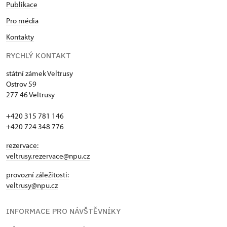
Publikace
Pro média
Kontakty
RYCHLÝ KONTAKT
státní zámek Veltrusy
Ostrov 59
277 46 Veltrusy
+420 315 781 146
+420 724 348 776
rezervace:
veltrusy.rezervace@npu.cz
provozní záležitosti:
veltrusy@npu.cz
INFORMACE PRO NÁVŠTĚVNÍKY