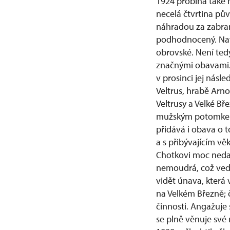
1924 probíhá také 
necelá čtvrtina pův
náhradou za zabran
podhodnocený. Naví
obrovské. Není tedy
značnými obavami. 
v prosinci jej násl
Veltrus, hrabě Arno
Veltrusy a Velké Bř
mužským potomkem 
přidává i obava o 
a s přibývajícím v
Chotkovi moc nedař
nemoudrá, což ved
vidět únava, která
na Velkém Březně; č
činnosti. Angažuje 
se plně věnuje své 