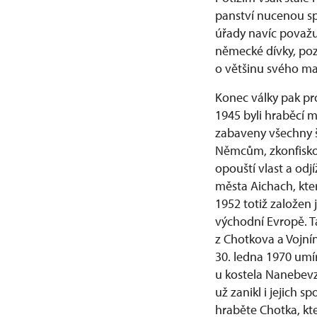
panství nucenou sp
úřady navíc považu
německé dívky, poz
o většinu svého ma
Konec války pak pro
1945 byli hraběcí 
zabaveny všechny š
Němcům, zkonfiskov
opouští vlast a od
města Aichach, kte
1952 totiž založen 
východní Evropě. Ta
z Chotkova a Vojnín
30. ledna 1970 umí
u kostela Nanebevz
už zanikl i jejich 
hraběte Chotka, kte