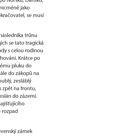
 nicméně jako
kračovatel, se musí
a následníka trůnu
ch se tato tragická
ehdy s celou rodinou
chováni. Krátce po
svému pluku do
dále do zákopů na
ublý, zesláblý
 zpět na frontu,
eslán do zázemí.
jišťujícího
e rozpad
slovenský zámek