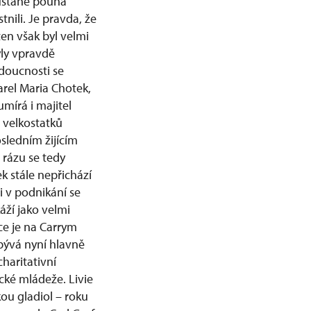
zůstane pouhá
nili. Je pravda, že
en však byl velmi
yly vpravdě
udoucnosti se
rel Maria Chotek,
umírá i majitel
m velkostatků
osledním žijícím
rázu se tedy
 stále nepřichází
i v podnikání se
áží jako velmi
e je na Carrym
bývá nyní hlavně
haritativní
cké mládeže. Livie
ou gladiol – roku