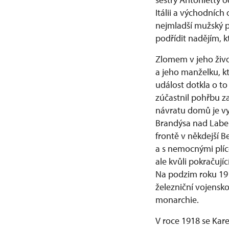
Itálii a východníc
nejmladší mužský p
podřídit nadějím, k
Zlomem v jeho život
a jeho manželku, k
událost dotkla o to
zúčastnil pohřbu z
návratu domů je vy
Brandýsa nad Labem
frontě v někdejší B
a s nemocnými plíc
ale kvůli pokračuj
Na podzim roku 191
železniční vojensko
monarchie.
V roce 1918 se Kare