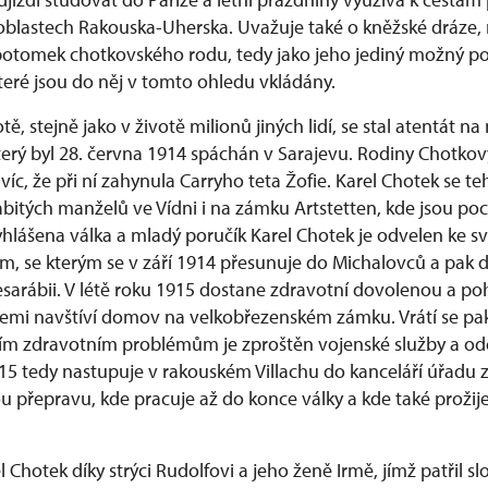
h oblastech Rakouska-Uherska. Uvažuje také o kněžské dráze,
otomek chotkovského rodu, tedy jako jeho jediný možný po
teré jsou do něj v tomto ohledu vkládány.
ě, stejně jako v životě milionů jiných lidí, se stal atentát n
terý byl 28. června 1914 spáchán v Sarajevu. Rodiny Chotkový
 víc, že při ní zahynula Carryho teta Žofie. Karel Chotek se t
abitých manželů ve Vídni i na zámku Artstetten, kde jsou po
hlášena válka a mladý poručík Karel Chotek je odvelen ke 
, se kterým se v září 1914 přesunuje do Michalovců a pak 
esarábii. V létě roku 1915 dostane zdravotní dovolenou a poh
emi navštíví domov na velkobřezenském zámku. Vrátí se pak
ícím zdravotním problémům je zproštěn vojenské služby a od
5 tedy nastupuje v rakouském Villachu do kanceláří úřadu za
u přepravu, kde pracuje až do konce války a kde také prožij
l Chotek díky strýci Rudolfovi a jeho ženě Irmě, jímž patřil 