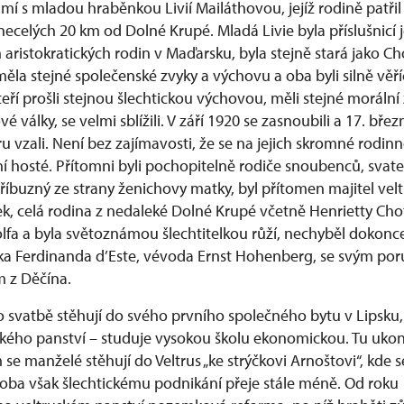
mí s mladou hraběnkou Livií Mailáthovou, jejíž rodině patři
í necelých 20 km od Dolné Krupé. Mladá Livie byla příslušnicí
 aristokratických rodin v Maďarsku, byla stejně stará jako C
měla stejné společenské zvyky a výchovu a oba byli silně věříc
kteří prošli stejnou šlechtickou výchovou, měli stejné morální
é války, se velmi sblížili. V září 1920 se zasnoubili a 17. bře
 vzali. Není bez zajímavosti, že se na jejich skromné rodinn
 hosté. Přítomni byli pochopitelně rodiče snoubenců, svate
říbuzný ze strany ženichovy matky, byl přítomen majitel vel
k, celá rodina z nedaleké Dolné Krupé včetně Henrietty Chot
lfa a byla světoznámou šlechtitelkou růží, nechyběl dokonce
ka Ferdinanda d’Este, vévoda Ernst Hohenberg, se svým po
 z Děčína.
svatbě stěhují do svého prvního společného bytu v Lipsku, 
lkého panství – studuje vysokou školu ekonomickou. Tu ukonč
e manželé stěhují do Veltrus „ke strýčkovi Arnoštovi“, kde 
Doba však šlechtickému podnikání přeje stále méně. Od roku