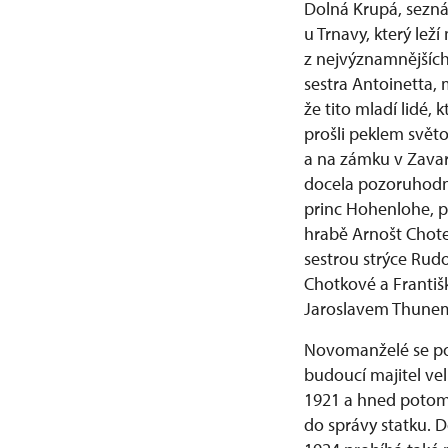
Dolná Krupá, sezná
u Trnavy, který lež
z nejvýznamnějších
sestra Antoinetta, 
že tito mladí lidé, 
prošli peklem světov
a na zámku v Zavaru
docela pozoruhodní
princ Hohenlohe, p
hrabě Arnošt Chote
sestrou strýce Rudo
Chotkové a Františ
Jaroslavem Thunem
Novomanželé se po 
budoucí majitel ve
1921 a hned potom s
do správy statku. 