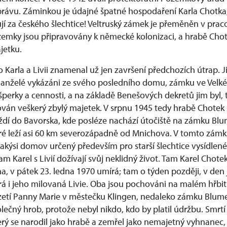
rávu. Záminkou je údajné špatné hospodaření Karla Chotka
jí za českého šlechtice! Veltruský zámek je přeměněn v prac
emky jsou připravovány k německé kolonizaci, a hrabě Chote
jetku.
 Karla a Livii znamenal už jen završení předchozích útrap. J
manželé vykázáni ze svého posledního domu, zámku ve Velké
perky a cennosti, a na základě Benešových dekretů jim byl, 
án veškerý zbylý majetek. V srpnu 1945 tedy hrabě Chotek 
jíždí do Bavorska, kde posléze nachází útočiště na zámku Bl
ré leží asi 60 km severozápadně od Mnichova. V tomto zámk
jakýsi domov určený především pro starší šlechtice vysídlené 
m Karel s Livií dožívají svůj neklidný život. Tam Karel Chote
a, v pátek 23. ledna 1970 umírá; tam o týden později, v den
rá i jeho milovaná Livie. Oba jsou pochováni na malém hřbit
etí Panny Marie v městečku Klingen, nedaleko zámku Blume
společný hrob, protože nebyl nikdo, kdo by platil údržbu. Smrt
rý se narodil jako hrabě a zemřel jako nemajetný vyhnanec, 