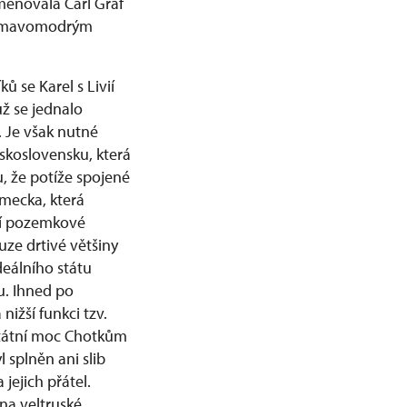
menovala Carl Graf
 s tmavomodrým
 se Karel s Livií
ž se jednalo
. Je však nutné
eskoslovensku, která
, že potíže spojené
mecka, která
ní pozemkové
ze drtivé většiny
deálního státu
ou. Ihned po
ižší funkci tzv.
státní moc Chotkům
 splněn ani slib
jejich přátel.
na veltruské