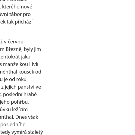
, kterého nové
ovní tábor pro
k tak přichází
iž v červnu
m Březně, byly jim
tentokrát jako
s manželkou Livií
umenthal kousek od
u je od roku
z jejich panství ve
k, poslední hrabě
 jeho pohřbu,
ůvku ležícím
nthal. Dnes však
í posledního
tedy vymírá staletý