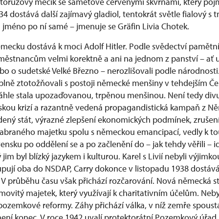
lutorůžový mečík se sametově červenými skvrnami, který poj
34 dostává další zajímavý gladiol, tentokrát světle fialový
l jméno po ní samé – jmenuje se Gräfin Livia Chotek.
mecku dostává k moci Adolf Hitler. Podle svědectví pamětníků
městnancům velmi korektně a ani na jednom z panství – ať u
ebo o sudetské Velké Březno – nerozlišovali podle národnosti
e plně ztotožňovali s postoji německé menšiny v tehdejším Č
áhle stala upozaďovanou, trpěnou menšinou. Není tedy divu
skou krizí a razantně vedená propagandistická kampaň z Ně
dený stát, výrazné zlepšení ekonomických podmínek, zruše
zabraného majetku spolu s německou emancipací, vedly k tou
sku po oddělení se a po začlenění do – jak tehdy věřili – i
jim byl blízký jazykem i kulturou. Karel s Livií nebyli výjimk
pují oba do NSDAP, Carry dokonce v listopadu 1938 dostává n
. V průběhu času však přichází rozčarování. Nová německá 
movitý majetek, který využívají k charitativním účelům. Nebyl
ozemkové reformy. Záhy přichází válka, v níž zemře spousta 
není konec. V roce 1942 uvalí protektorátní Pozemkový úřad 