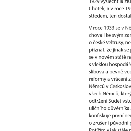
1929 vyšlechtila ž
Chotek, a v roce 19
středem, ten dosta
V roce 1933 se v Ně
chovali ke svým za
o české Veltrusy, n
přiznat, že jinak s
se v novém státě n
s vleklou hospodář
slibovala pevně ve
reformy a vrácení 
Němců v Českosloven
všech Němců, který 
odtržení Sudet vstu
uličního důvěrníka
konfiskuje první ne
o zrušení původní p
Potížím však stále 