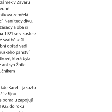
l zámek v Zavaru
 jedné
hotkova zemřelá
í. Není tedy divu,
 zásady a oba si
zna 1921 se v kostele
é svatbě sešli
bní obřad vedl
truského panství
kové, která byla
 ani syn Žofie
ručníkem
kde Karel – jakožto
í v říjnu
se pomalu zapojují
 1922 do roku