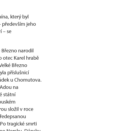
ína, který byl
– především jeho
í – se
é Březno narodil
ho otec Karel hrabě
 Velké Březno
a příslušnicí
rádek u Chomutova.
a Adou na
 státní
kouském
ou složil v roce
 Předepsanou
Po tragické smrti
m po Norsku, Dánsku,