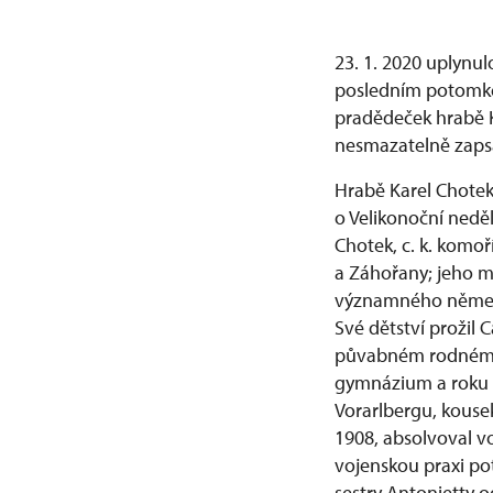
23. 1. 2020 uplynul
posledním potomkem
pradědeček hrabě K
nesmazatelně zapsa
Hrabě Karel Chotek
o Velikonoční neděl
Chotek, c. k. komoř
a Záhořany; jeho m
významného německ
Své dětství prožil
půvabném rodném z
gymnázium a roku 1
Vorarlbergu, kousek
1908, absolvoval v
vojenskou praxi po
sestry Antonietty o