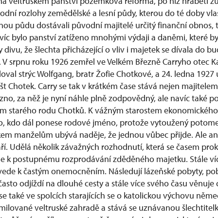
na veltruském panství pozemková reforma, po níž hraběti 
odní rozlohy zemědělské a lesní půdy, kterou do té doby vlast
ou půdu dostávali původní majitelé určitý finanční obnos, t
c bylo panství zatíženo mnohými výdaji a daněmi, které b
 divu, že šlechta přicházející o vliv i majetek se dívala do b
V srpnu roku 1926 zemřel ve Velkém Březně Carryho otec Ka
edoval strýc Wolfgang, bratr Žofie Chotkové, a 24. ledna 1927 
št Chotek. Carry se tak v krátkém čase stává nejen majitele
ezno, za něž je nyní náhle plně zodpovědný, ale navíc také p
starého rodu Chotků. K vážným starostem ekonomického 
to, kdo dál ponese rodové jméno, protože vytoužený potomek
ěkem manželům ubývá naděje, že jednou vůbec přijde. Ale an
í. Udělá několik závažných rozhodnutí, která se časem prok
e k postupnému rozprodávání zděděného majetku. Stále víc
 vede k častým onemocněním. Následují lázeňské pobyty, po
asto odjíždí na dlouhé cesty a stále více svého času věnuje c
se také ve spolcích starajících se o katolickou výchovu něme
milované veltruské zahradě a stává se uznávanou šlechtitelk