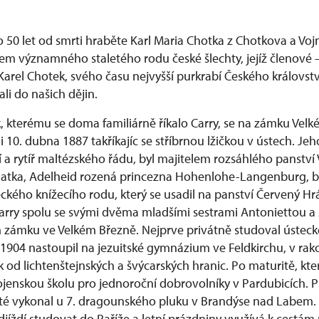
o 50 let od smrti hraběte Karl Maria Chotka z Chotkova a Vojn
 významného staletého rodu české šlechty, jejíž členové 
arel Chotek, svého času nejvyšší purkrabí Českého královstv
li do našich dějin.
, kterému se doma familiárně říkalo Carry, se na zámku Velk
i 10. dubna 1887 takříkajíc se stříbrnou lžičkou v ústech. Je
í a rytíř maltézského řádu, byl majitelem rozsáhlého panství
atka, Adelheid rozená princezna Hohenlohe-Langenburg, byl
ého knížecího rodu, který se usadil na panství Červený H
 Carry spolu se svými dvěma mladšími sestrami Antoniettou 
ámku ve Velkém Březně. Nejprve privátně studoval ústecké
904 nastoupil na jezuitské gymnázium ve Feldkirchu, v ra
 od lichtenštejnských a švýcarských hranic. Po maturitě, kter
ojenskou školu pro jednoroční dobrovolníky v Pardubicích.
té vykonal u 7. dragounského pluku v Brandýse nad Labem. 
djíždí studovat do Paříže a letní prázdniny využívá k cestá