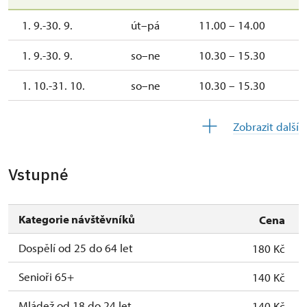
1. 9.-30. 9.
út–pá
11.00 – 14.00
1. 9.-30. 9.
so–ne
10.30 – 15.30
1. 10.-31. 10.
so–ne
10.30 – 15.30
28. 10.-1. 11.
st–pá
10.30 – 15.30
Zobrazit další
2. 11.-31. 12.
uzavřen
Vstupné
Kategorie návštěvníků
Cena
Dospělí od 25 do 64 let
180 Kč
Senioři 65+
140 Kč
Mládež od 18 do 24 let
140 Kč