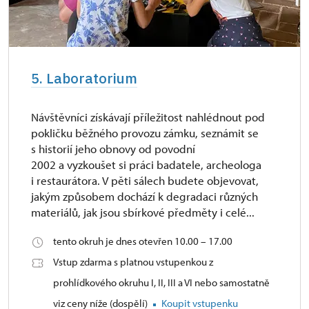
5. Laboratorium
Návštěvníci získávají příležitost nahlédnout pod
pokličku běžného provozu zámku, seznámit se
s historií jeho obnovy od povodní
2002 a vyzkoušet si práci badatele, archeologa
i restaurátora. V pěti sálech budete objevovat,
jakým způsobem dochází k degradaci různých
materiálů, jak jsou sbírkové předměty i celé...
tento okruh je dnes otevřen 10.00 – 17.00
Vstup zdarma s platnou vstupenkou z
prohlídkového okruhu I, II, III a VI nebo samostatně
viz ceny níže (dospělí)
Koupit vstupenku