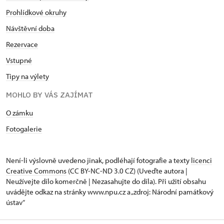
Prohlídkové okruhy
Návštěvní doba
Rezervace
Vstupné
Tipy na výlety
MOHLO BY VÁS ZAJÍMAT
O zámku
Fotogalerie
Není-li výslovně uvedeno jinak, podléhají fotografie a texty
licenci
Creative Commons
(CC BY-NC-ND 3.0 CZ) (Uveďte autora |
Neužívejte dílo komerčně | Nezasahujte do díla). Při užití obsahu
uvádějte odkaz na stránky www.npu.cz a „zdroj: Národní památkový
ústav“