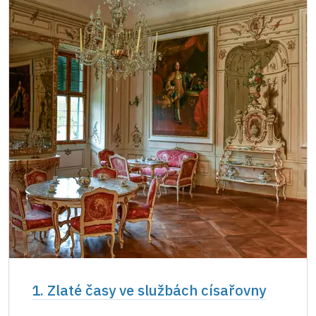
Jednorázové vstupenky vydané NPÚ
zdarma
Průkaz zaměstnance NPÚ (+ až 3 rodinní
zdarma
příslušníci)
Průkaz Náš člověk *
zdarma
* Platí pouze pro jednu osobu (držitele
průkazu)
1. Zlaté časy ve službách císařovny