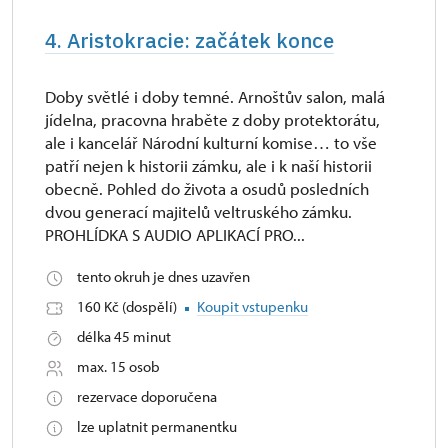
4. Aristokracie: začátek konce
Doby světlé i doby temné. Arnoštův salon, malá
jídelna, pracovna hraběte z doby protektorátu,
ale i kancelář Národní kulturní komise… to vše
patří nejen k historii zámku, ale i k naší historii
obecně. Pohled do života a osudů posledních
dvou generací majitelů veltruského zámku.
PROHLÍDKA S AUDIO APLIKACÍ PRO...
tento okruh je dnes uzavřen
160 Kč (dospělí)
Koupit vstupenku
délka 45 minut
max. 15 osob
rezervace doporučena
lze uplatnit permanentku