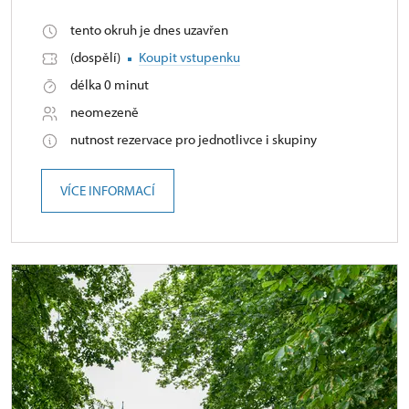
tento okruh je dnes uzavřen
(dospělí)
Koupit vstupenku
délka 0 minut
neomezeně
nutnost rezervace pro jednotlivce i skupiny
VÍCE INFORMACÍ