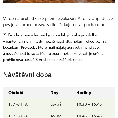
Vstup na prohlídku se psem je zakázán! A to i v případě, že
pes je v příručním zavazadle. Děkujeme za pochopení.
 důvodu ochrany historických podlah probíhá prohlídka 
Z
v pantoflích, není ji tedy možné navštívit s holemi, chodítkem či 
kočárkem. Pro osoby které mají nějaký zdravotní handicap, 
a nezvládnout trasu za těchto podmínek absolvovat, je určena 
prohlídková trasa č. 3 Aristokracie začátek konce.
Návštěvní doba
Období
Dny
Hodiny
1. 7.-31. 8.
út–pá
10.30 – 15.45
1. 7.-31. 8.
so–ne
10.45 – 15.45