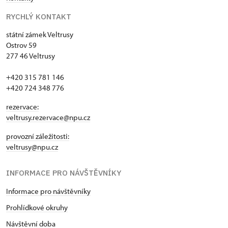
RYCHLÝ KONTAKT
státní zámek Veltrusy
Ostrov 59
277 46 Veltrusy
+420 315 781 146
+420 724 348 776
rezervace:
veltrusy.rezervace@npu.cz
provozní záležitosti:
veltrusy@npu.cz
INFORMACE PRO NÁVŠTĚVNÍKY
Informace pro návštěvníky
Prohlídkové okruhy
Návštěvní doba