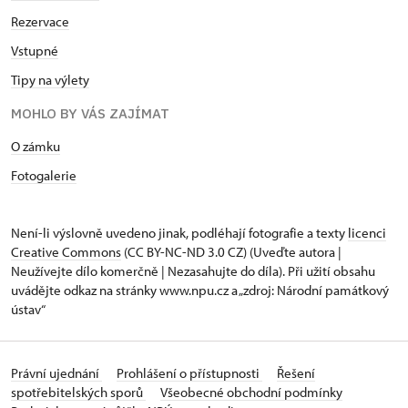
Rezervace
Vstupné
Tipy na výlety
MOHLO BY VÁS ZAJÍMAT
O zámku
Fotogalerie
Není-li výslovně uvedeno jinak, podléhají fotografie a texty
licenci
Creative Commons
(CC BY-NC-ND 3.0 CZ) (Uveďte autora |
Neužívejte dílo komerčně | Nezasahujte do díla). Při užití obsahu
uvádějte odkaz na stránky www.npu.cz a „zdroj: Národní památkový
ústav“
Právní ujednání
Prohlášení o přístupnosti
Řešení
spotřebitelských sporů
Všeobecné obchodní podmínky