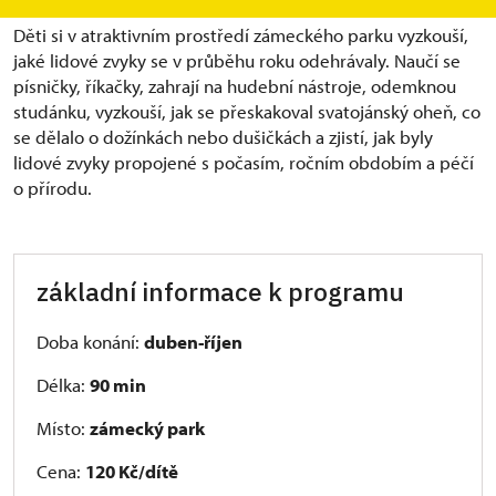
Děti si v atraktivním prostředí zámeckého parku vyzkouší,
jaké lidové zvyky se v průběhu roku odehrávaly. Naučí se
písničky, říkačky, zahrají na hudební nástroje, odemknou
studánku, vyzkouší, jak se přeskakoval svatojánský oheň, co
se dělalo o dožínkách nebo dušičkách a zjistí, jak byly
lidové zvyky propojené s počasím, ročním obdobím a péčí
o přírodu.
základní informace k programu
Doba konání:
duben-říjen
Délka:
90 min
Místo:
zámecký park
Cena:
120
Kč/dítě