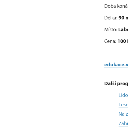
Doba koná
Délka:
90 
Místo:
Labo
Cena:
100
edukace.v
Další prog
Lido
Lesn
Na z
Zahr