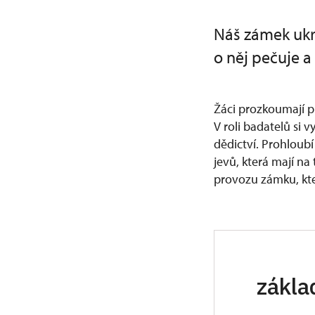
Náš zámek ukr
o něj pečuje a
Žáci prozkoumají p
V roli badatelů si 
dědictví. Prohloubí
jevů, která mají na
provozu zámku, kte
zákla