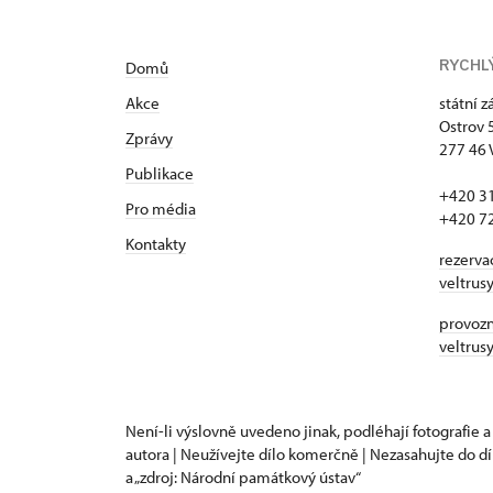
RYCHL
Domů
Akce
státní 
Ostrov 
Zprávy
277 46 
Publikace
+420 3
Pro média
+420 7
Kontakty
rezerva
veltrus
provozní
veltrus
Není-li výslovně uvedeno jinak, podléhají fotografie a
autora | Neužívejte dílo komerčně | Nezasahujte do dí
a „zdroj: Národní památkový ústav“