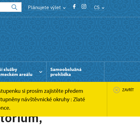
Plánujete výlet
CS
ší služby
Samoobslužná
ámeckém areálu
prohlídka
stupenku si prosím zajistěte předem
ZAVŘÍT
tupněny návštěvnické okruhy : Zlaté
once.
torium,