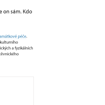
e on sám. Kdo
památkové péče
.
 kulturního
ických a fyzikálních
štěvnického