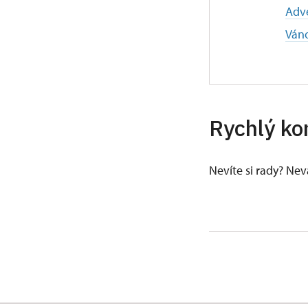
Adve
Ván
Rychlý ko
Nevíte si rady? Ne