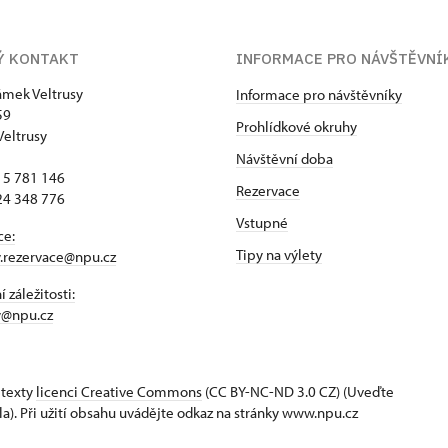
Ý KONTAKT
INFORMACE PRO NÁVŠTĚVNÍ
zámek Veltrusy
Informace pro návštěvníky
59
Prohlídkové okruhy
Veltrusy
Návštěvní doba
15 781 146
Rezervace
24 348 776
Vstupné
ce:
Tipy na výlety
y.rezervace@npu.cz
 záležitosti:
y@npu.cz
 texty
licenci Creative Commons
(CC BY-NC-ND 3.0 CZ) (Uveďte
la). Při užití obsahu uvádějte odkaz na stránky www.npu.cz