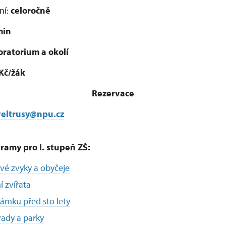
ní:
celoročně
min
ratorium a okolí
Kč/žák
Rezervace
eltrusy@npu.cz
ramy pro I. stupeň ZŠ:
vé zvyky
a obyčeje
í zvířata
ámku před sto lety
ady a parky