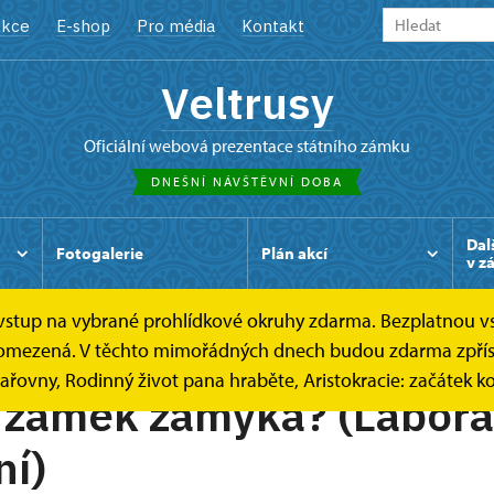
kce
E-shop
Pro média
Kontakt
Veltrusy
oficiální webová prezentace státního zámku
DNEŠNÍ NÁVŠTĚVNÍ DOBA
Dal
Fotogalerie
Plán akcí
v z
e vstup na vybrané prohlídkové okruhy zdarma. Bezplatnou v
 je omezená. V těchto mimořádných dnech budou zdarma zpřís
sařovny, Rodinný život pana hraběte, Aristokracie: začátek k
 zámek zamyká? (Labora
ní)