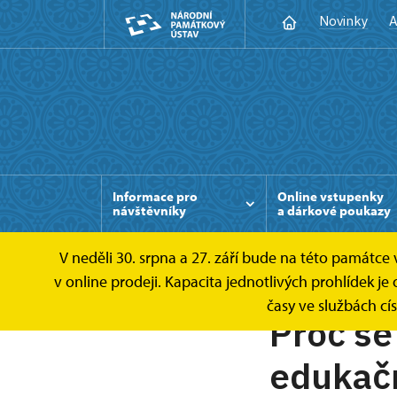
Novinky
A
Informace pro
Online vstupenky
návštěvníky
a dárkové poukazy
V neděli 30. srpna a 27. září bude na této památc
v online prodeji. Kapacita jednotlivých prohlídek
časy ve službách cí
Proč se
edukač