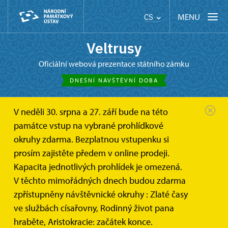
MENU
CS
Veltrusy
oficiální webová prezentace státního zámku
DNEŠNÍ NÁVŠTĚVNÍ DOBA
V neděli 30. srpna a 27. září bude na této
památce vstup na vybrané prohlídkové
okruhy zdarma. Bezplatnou vstupenku si
Vánoce na zámku
prosím zajistěte předem v online prodeji.
Kapacita jednotlivých prohlídek je omezená.
Jak se na zámku slavily před sto lety Vánoce? Vydejte
V těchto mimořádných dnech budou zdarma
se s námi na návštěvu k paní hraběnce a panu
zpřístupněny návštěvnické okruhy : Zlaté časy
hraběti a podíváme se, co pro ně znamenaly vánoční
ve službách císařovny, Rodinný život pana
svátky, jak je prožívali a jaké drželi zvyky.
hraběte, Aristokracie: začátek konce.