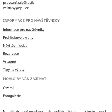
provozní záležitosti:
veltrusy@npu.cz
INFORMACE PRO NÁVŠTĚVNÍKY
Informace pro návštěvníky
Prohlídkové okruhy
Návštěvní doba
Rezervace
Vstupné
Tipy na výlety
MOHLO BY VÁS ZAJÍMAT
O zámku
Fotogalerie
Není-li výslovně uvedeno jinak, podléhají fotografie a texty
licenci