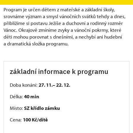
Program je určen dětem z mateřské a základní školy,
srovnáme význam a smysl vánočních svátků tehdy a dnes,
přiblížíme si postavu Ježíše a duchovní a rodinný rozměr
Vánoc. Okrajově zmíníme zvyky a vánoční pokrmy, které
děti mohou porovnat s dnešními, a nechybí ani hudební
a dramatická složka programu.
základní informace k programu
Doba konání:
27. 11.
– ⁠
22
. 1
2.
Délka:
40 min
Místo:
SZ křídlo zámku
Cena:
100
Kč/dítě