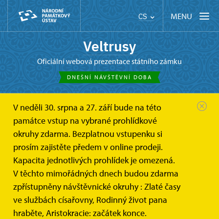
MENU
CS
Veltrusy
oficiální webová prezentace státního zámku
DNEŠNÍ NÁVŠTĚVNÍ DOBA
V neděli 30. srpna a 27. září bude na této
památce vstup na vybrané prohlídkové
okruhy zdarma. Bezplatnou vstupenku si
Vánoce na zámku
prosím zajistěte předem v online prodeji.
Kapacita jednotlivých prohlídek je omezená.
Jak se na zámku slavily před sto lety Vánoce? Vydejte
V těchto mimořádných dnech budou zdarma
se s námi na návštěvu k paní hraběnce a panu
zpřístupněny návštěvnické okruhy : Zlaté časy
hraběti a podíváme se, co pro ně znamenaly vánoční
ve službách císařovny, Rodinný život pana
svátky, jak je prožívali a jaké drželi zvyky.
hraběte, Aristokracie: začátek konce.