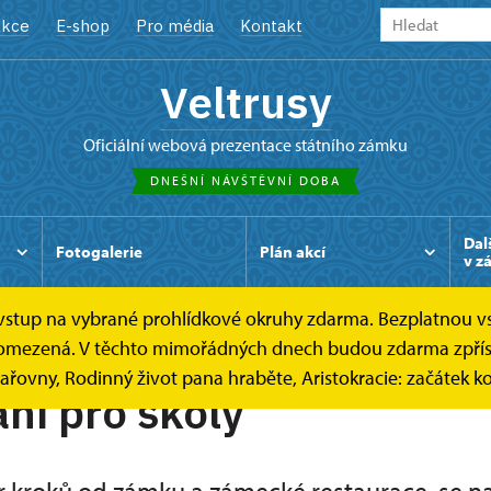
kce
E-shop
Pro média
Kontakt
Veltrusy
oficiální webová prezentace státního zámku
DNEŠNÍ NÁVŠTĚVNÍ DOBA
Dal
Fotogalerie
Plán akcí
v z
e vstup na vybrané prohlídkové okruhy zdarma. Bezplatnou v
 je omezená. V těchto mimořádných dnech budou zdarma zpřís
sařovny, Rodinný život pana hraběte, Aristokracie: začátek k
ní pro školy