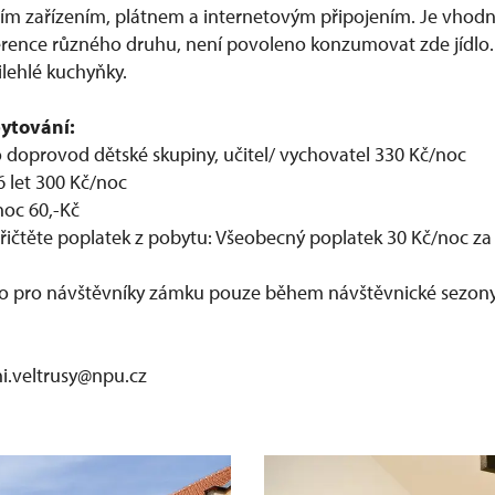
m zařízením, plátnem a internetovým připojením. Je vhodn
ference různého druhu, není povoleno konzumovat zde jídlo.
ilehlé kuchyňky.
bytování:
 doprovod dětské skupiny, učitel/ vychovatel 330 Kč/noc
6 let 300 Kč/noc
noc 60,-Kč
řičtěte poplatek z pobytu: Všeobecný poplatek 30 Kč/noc z
no pro návštěvníky zámku pouze během návštěvnické sezon
i.veltrusy@npu.cz