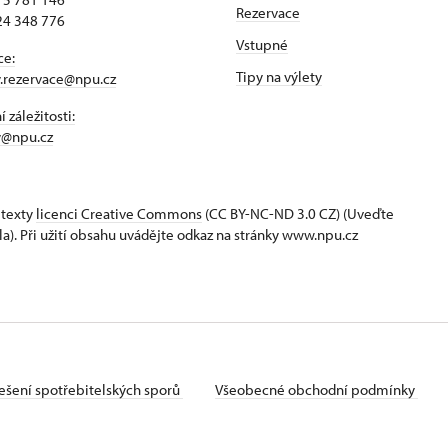
Rezervace
24 348 776
Vstupné
ce:
Tipy na výlety
y.rezervace@npu.cz
 záležitosti:
y@npu.cz
 texty
licenci Creative Commons
(CC BY-NC-ND 3.0 CZ) (Uveďte
la). Při užití obsahu uvádějte odkaz na stránky www.npu.cz
ešení spotřebitelských sporů
Všeobecné obchodní podmínky