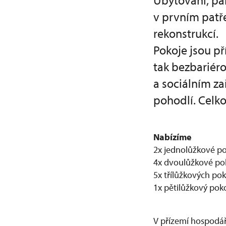
Ubytování, pá
v prvním patř
rekonstrukcí.
Pokoje jsou p
tak bezbariéro
a sociálním za
pohodlí. Celko
Nabízíme
2x jednolůžkové p
4x dvoulůžkové po
5x třílůžkových po
1x pětilůžkový poko
V přízemí hospodář