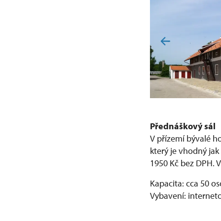
Přednáškový sál
V přízemí bývalé h
který je vhodný ja
1950 Kč bez DPH. V
Kapacita: cca 50 o
Vybavení:
interneto