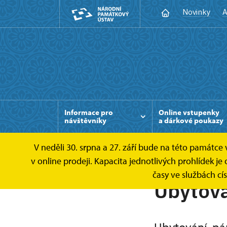
Novinky
A
Informace pro
Online vstupenky
návštěvníky
a dárkové poukazy
V neděli 30. srpna a 27. září bude na této památc
v online prodeji. Kapacita jednotlivých prohlídek
časy ve službách cí
Ubytová