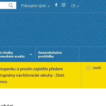
Plánujete výlet
CS
ší služby
Samoobslužná
ámeckém areálu
prohlídka
stupenku si prosím zajistěte předem
ZAVŘÍT
tupněny návštěvnické okruhy : Zlaté
once.