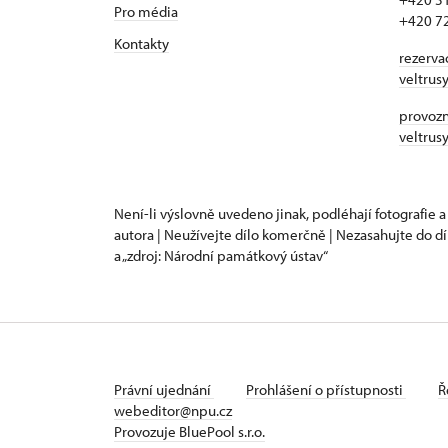
Pro média
+420 7
Kontakty
rezerva
veltrus
provozní
veltrus
Není-li výslovně uvedeno jinak, podléhají fotografie a
autora | Neužívejte dílo komerčně | Nezasahujte do dí
a „zdroj: Národní památkový ústav“
Právní ujednání
Prohlášení o přístupnosti
Ř
webeditor@npu.cz
Provozuje BluePool s.r.o.