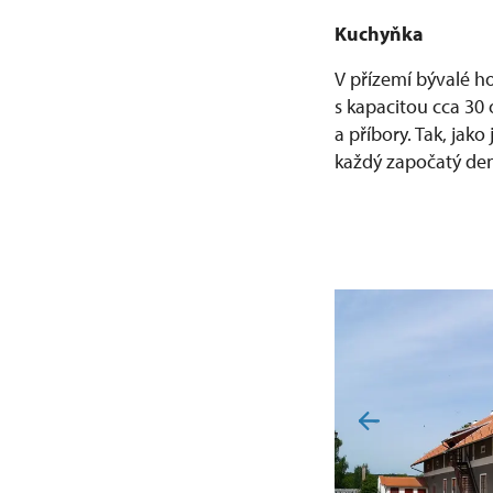
Kuchyňka
V přízemí bývalé h
s kapacitou cca 30
a příbory. Tak, ja
každý započatý den