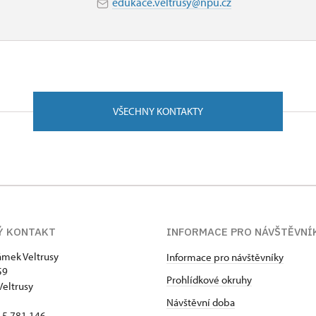
edukace.veltrusy@npu.cz
VŠECHNY KONTAKTY
Ý KONTAKT
INFORMACE PRO NÁVŠTĚVNÍ
zámek Veltrusy
Informace pro návštěvníky
59
Prohlídkové okruhy
Veltrusy
Návštěvní doba
15 781 146