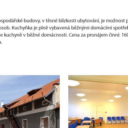
ospodářské budovy, v těsné blízkosti ubytování, je možnos
 osob. Kuchyňka je plně vybavená běžnými domácími spotřeb
ko je kuchyně v běžné domácnosti. Cena za pronájem činní: 1
.