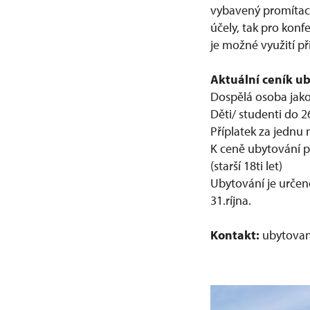
vybavený promítací
účely, tak pro kon
je možné využití př
Aktuální ceník u
Dospělá osoba jako
Děti/ studenti do 2
Příplatek za jednu 
K ceně ubytování p
(starší 18ti let)
Ubytování je urče
31.ríjna.
Kontakt:
ubytovan