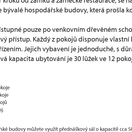
r kroků od zámku a zámecké restaurace, se n
e bývalé hospodářské budovy, která prošla k
řístupné pouze po venkovním dřevěném schod
vý přístup. Každý z pokojů disponuje vlastn
řízením. Jejich vybavení je jednoduché, s dů
vá kapacita ubytování je 30 lůžek ve 12 pokoj
okoje
koje
kojů
j.
ské budovy můžete využít přednáškový sál o kapacitě cca 50