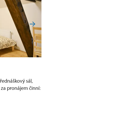
řednáškový sál,
 za pronájem činní: