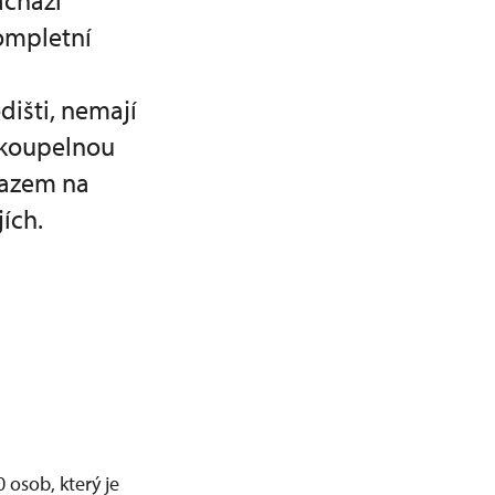
achází
ompletní
išti, nemají
í koupelnou
razem na
ích.
 osob, který je