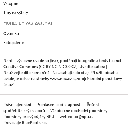
Vstupné
Tipy na výlety
MOHLO BY VÁS ZAJÍMAT
O zámku
Fotogalerie
Není-li výslovně uvedeno jinak, podléhají fotografie a texty
licenci
Creative Commons
(CC BY-NC-ND 3.0 CZ) (Uveďte autora |
Neužívejte dílo komerčně | Nezasahujte do díla). Při užití obsahu
uvádějte odkaz na stránky www.npu.cz a „zdroj: Národní památkový
ústav“
Právní ujednání
Prohlášení o přístupnosti
Řešení
spotřebitelských sporů
Všeobecné obchodní podmínky
Podmínky pro výpůjčky NPÚ
webeditor@npu.cz
Provozuje BluePool s.r.o.