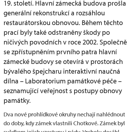
19. století. Hlavní zámecká budova prošla
generální rekonstrukcí a rozsáhlou
restaurátorskou obnovou. Během těchto
prací byly také odstraněny škody po
ničivých povodních v roce 2002. Společně
se zpřístupněním prvního patra hlavní
zámecké budovy se otevírá v prostorách
bývalého špejcharu interaktivní naučná
dílna – Laboratorium památkové péče –
seznamující veřejnost s postupy obnovy
památky.
Dva nové prohlídkové okruhy nechají nahlédnout
do doby, kdy zámek vlastnili Chotkové. Zámek byl
svědkem jejich vzestupu i pádu. Vrcholu dosáhl