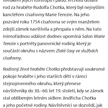
rod za hraběte Rudolfa Chotka, který byl nejvyšším
kancléřem císařovny Marie Terezie. Na jeho
pozvání roku 1754 císařovna se svým manželem
zdejší zámek navštívila a přespala v něm. Na tuto
mimořádnou událost dodnes upomíná
Salon Marie
Terezie
s portréty panovnické rodiny, který je
součástí okruhu s názvem
Zlaté časy ve službách
císařovny
.
Rodinný život hraběte Chotka
představují soukromé
pokoje hraběte i jeho starších dětí v rámci
stejnojmenného okruhu, který přenese
návštěvníky do 30.–60. let 19. století, kdy se zámek
stal oblíbeným letním sídlem Jindřicha Chotka
a jeho početné rodiny. Návštěvníci se dozvědí, jak