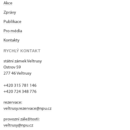
Akce
Zprávy
Publikace
Pro média
Kontakty
RYCHLÝ KONTAKT
státní zámek Veltrusy
Ostrov 59
277 46 Veltrusy
+420 315 781 146
+420 724 348 776
rezervace:
veltrusy.rezervace@npu.cz
provozní záležitosti:
veltrusy@npu.cz