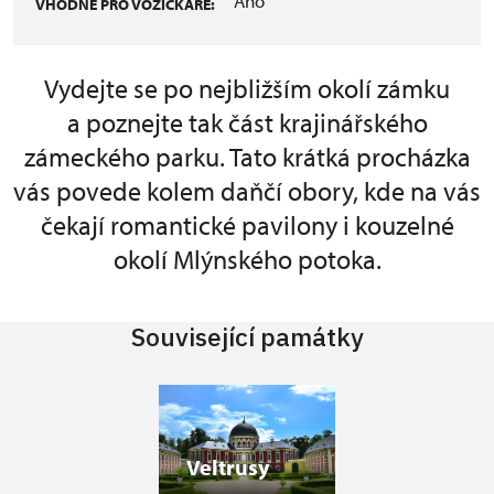
Ano
VHODNÉ PRO VOZÍČKÁŘE:
Vydejte se po nejbližším okolí zámku
a poznejte tak část krajinářského
zámeckého parku. Tato krátká procházka
vás povede kolem daňčí obory, kde na vás
čekají romantické pavilony i kouzelné
okolí Mlýnského potoka.
Související památky
Veltrusy