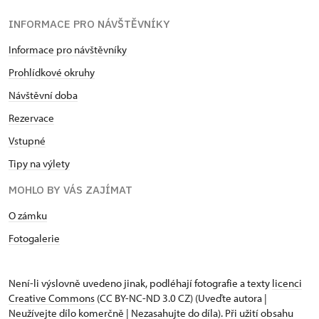
INFORMACE PRO NÁVŠTĚVNÍKY
Informace pro návštěvníky
Prohlídkové okruhy
Návštěvní doba
Rezervace
Vstupné
Tipy na výlety
MOHLO BY VÁS ZAJÍMAT
O zámku
Fotogalerie
Není-li výslovně uvedeno jinak, podléhají fotografie a texty
licenci
Creative Commons
(CC BY-NC-ND 3.0 CZ) (Uveďte autora |
Neužívejte dílo komerčně | Nezasahujte do díla). Při užití obsahu