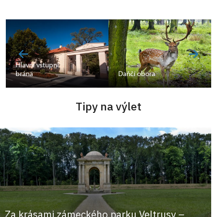
Hlavní vstupní
brána
Daňčí obora
Tipy na výlet
Za krásami zámeckého parku Veltrusy –