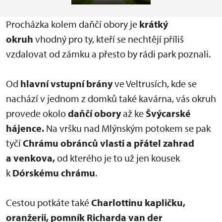
Procházka kolem daňčí obory je
krátký
okruh
vhodný pro ty, kteří se nechtějí příliš
vzdalovat od zámku a přesto by rádi park poznali.
Od
hlavní vstupní brány
ve Veltrusích, kde se
nachází v jednom z domků také kavárna, vás okruh
provede okolo
daňčí obory
až ke
Švýcarské
hájence.
Na vršku nad Mlýnským potokem se pak
tyčí
Chrámu obránců vlasti a přátel zahrad
a venkova,
od kterého je to už jen kousek
k
Dórskému chrámu
.
Cestou potkáte také
Charlottinu kapličku,
oranžerii, pomník Richarda van der